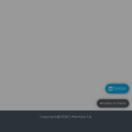
Av. Juan Domingo Peron 8110
esquina Guido Spano.
Ex Ruta 9 o Ex Av. De los Constituyentes
Por Panamericana, bajada Alberdi (en el curvon)
Benavidez (B1621BGU)
Provincia de Buenos Aires.
CONTACTO:
0810-888-3009
(011) 6091-3311
+54 9 11 2610 8110
Turnos
revisiontecnica@marmaq.com.ar
volver al menú
copyright@2026 | Marmaq S.A.